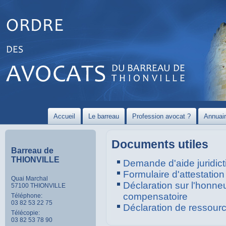
Accueil
Le barreau
Profession avocat ?
Annuai
Documents utiles
Barreau de
THIONVILLE
Demande d'aide juridict
Formulaire d'attestation
Quai Marchal
Déclaration sur l'honneur
57100 THIONVILLE
compensatoire
Téléphone:
03 82 53 22 75
Déclaration de ressour
Télécopie:
03 82 53 78 90